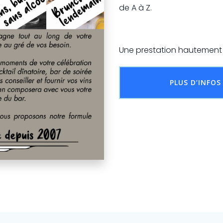
de A à Z.
Une prestation hautement p
PLUS D’INFOS